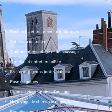
Recherche et traitement d’infiltration
Réfection de toiture
Traitement hydrofuge et démoussage
Contrôle et entretien toiture
Filet anti-pigeons (anti volatiles)
Pose de gaines
Ligne de vies et points d’ancrage
Nettoyage de chéneaux et gouttières
Remplacement et réparations de chenaux et