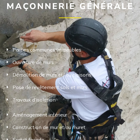
MAÇONNERIE GÉNÉRALE
Parties communes immeubles
Ouverture de murs
Démolition de murs et/ ou cloisons
Pose de revêtement sols et murs
Travaux d’isolation
Aménagement intérieur
Construction de mur et/ou muret,
Enduit façade