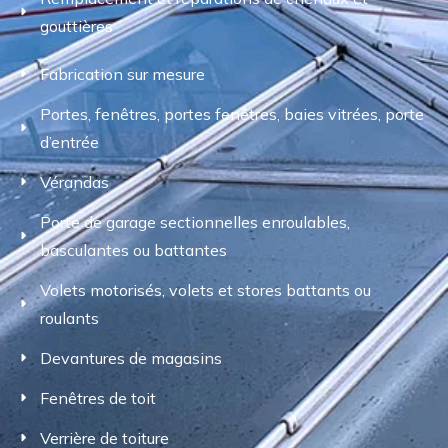
gouttières
Fabrication sur mesure
Portes, fenêtres, portes fenêtres, baies vitrées, porte
d’entrée
Vérandas
Porte de garage sectionnelles enroulables,
basculantes ou battantes
Volets motorisés, volets et stores battants ou
roulants
Devantures de magasins
Fenêtres de toit
Verrière de toiture